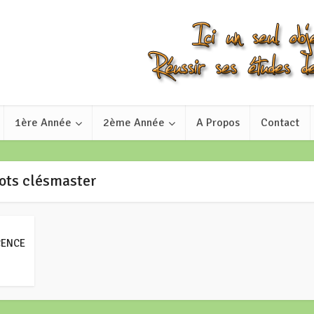
1ère Année
2ème Année
A Propos
Contact
ots clésmaster
CENCE