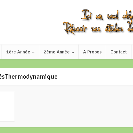
1ère Année
2ème Année
A Propos
Contact
lésThermodynamique
s